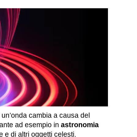
di un’onda cambia a causa del
rtante ad esempio in
astronomia
e di altri oggetti celesti.