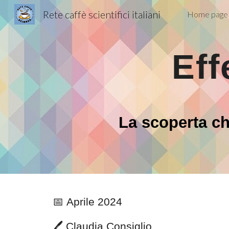
Rete caffè scientifici italiani
Home page
Sk
Eff
La scoperta ch
📅
Aprile
2024
🖊️
Claudia Consiglio