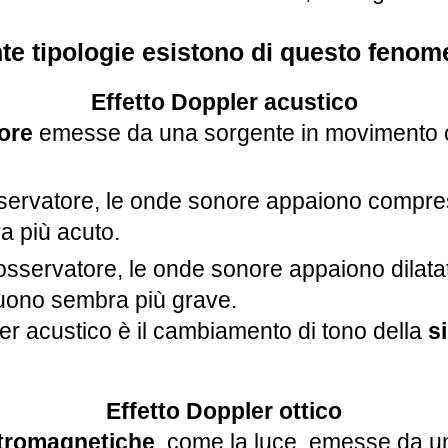
te tipologie esistono di questo fenom
Effetto Doppler acustico
ore
emesse da una sorgente in movimento c
osservatore, le onde sonore appaiono compres
ra più acuto.
’osservatore, le onde sonore appaiono dilata
 suono sembra più grave.
ler acustico è il cambiamento di tono della
s
Effetto Doppler ottico
ttromagnetiche
, come la luce, emesse da u