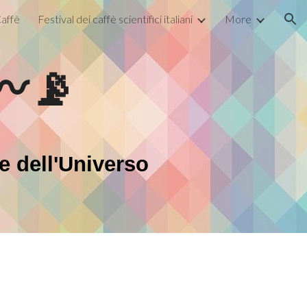
affè
Festival dei caffè scientifici italiani
More
ion
〰️📡
e dell'Universo