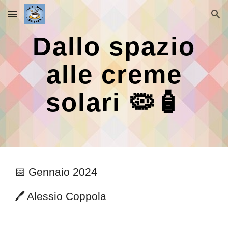
Skip to main content
Skip to navigation
Dallo spazio
alle creme
solari 🦠🧴
📅 Gennaio 2024
🖊️
Alessio Coppola