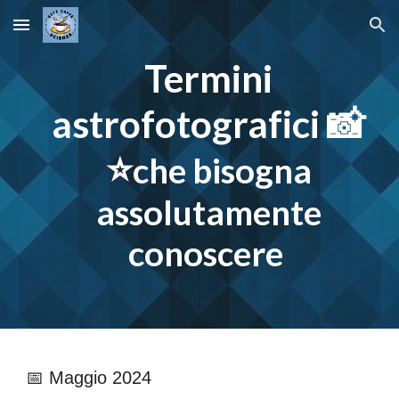
Skip to main content
Skip to navigation
Termini
astrofotografici 📸
⭐
che bisogna
assolutamente
conoscere
📅 Maggio 2024