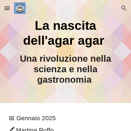
Skip to main content
Skip to navigation
La
n
ascita
dell'
a
gar
a
gar
Una
r
ivoluzione nella
scienza e nella
g
astronomia
📅
Gennaio
202
5
🖊️ Martina Ruffo