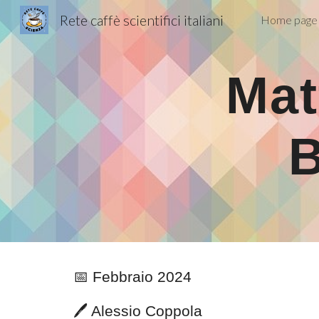
Rete caffè scientifici italiani
Home page
Sk
Mat
B
📅 Febbraio 2024
🖊️
Alessio Coppola