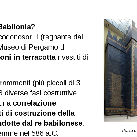
Babilonia
?
odonosor II
(regnante dal
 Museo di Pergamo di
oni in terracotta
rivestiti di
rammenti (più piccoli di 3
 diverse fasi costruttive
 una
correlazione
i di costruzione della
ondotte dal re babilonese
,
Porta d
lemme nel 586 a.C.