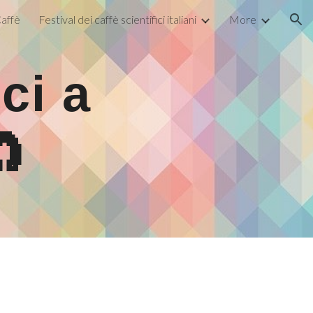
affè
Festival dei caffè scientifici italiani
More
ion
ci a
🧲