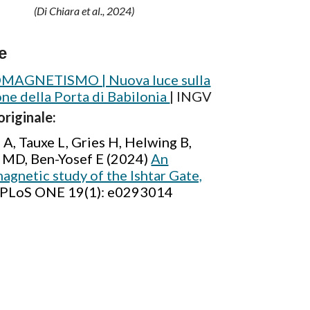
(Di Chiara et al., 2024)
e
AGNETISMO | Nuova luce sulla
ne della Porta di Babilonia
| INGV
originale:
 A, Tauxe L, Gries H, Helwing B,
MD, Ben-Yosef E (2024)
An
gnetic study of the Ishtar Gate,
PLoS ONE 19(1): e0293014