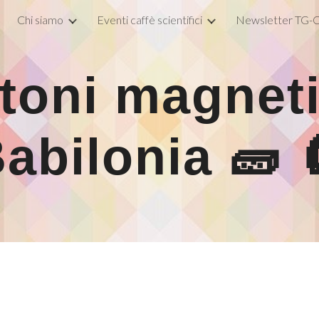
Chi siamo
Eventi caffè scientifici
Newsletter TG-C
ip to main content
Skip to navigat
toni magneti
abilonia 🧱 