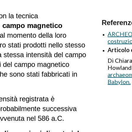
on la tecnica
Referenz
l
campo magnetico
ARCHEOM
al momento della loro
costruzio
o stati prodotti nello stesso
Articolo 
a stessa intensità del campo
Di Chiara
ri del campo magnetico
Howland 
he sono stati fabbricati in
archaeoma
Babylon.
ensità registrata è
 probabilmente successiva
vvenuta nel 586 a.C.