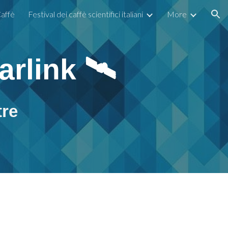
affè
Festival dei caffè scientifici italiani
More
ion
arlink 🛰️
tre