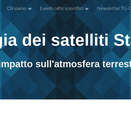
Chi siamo
Eventi caffè scientifici
Newsletter TG-C
ip to main content
Skip to navigat
ia dei satelliti St
impatto sull'atmosfera terres