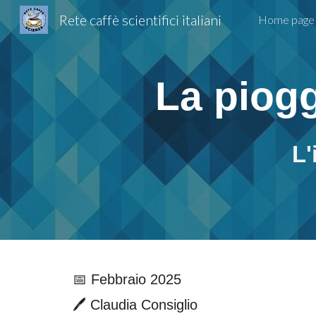
Rete caffè scientifici italiani
Home page
Sk
L
a piogg
L'
📅 Febbraio 2025
🖊️ Claudia Consiglio