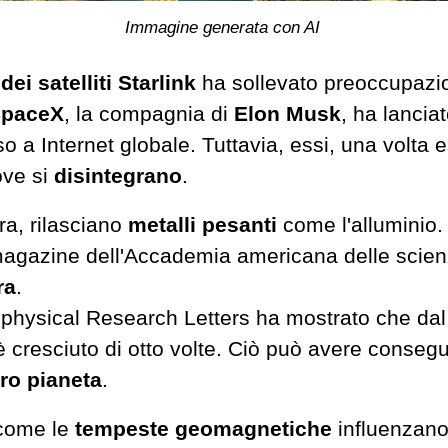
Immagine generata con AI
dei satelliti Starlink
ha sollevato preoccupazion
paceX
, la compagnia di
Elon Musk
, ha lanciat
so a Internet globale. Tuttavia, essi, una volta 
ove si
disintegrano
.
ra, rilasciano
metalli pesanti
come l'alluminio
 il magazine dell'Accademia americana delle scie
ra
.
ophysical Research Letters ha mostrato che dal 
è cresciuto di
otto
volte. Ciò
può avere
consegue
tro pianeta
.
 come le
tempeste geomagnetiche
influenzano l