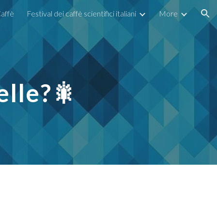
affè
Festival dei caffè scientifici italiani
More
ion
elle?🎇