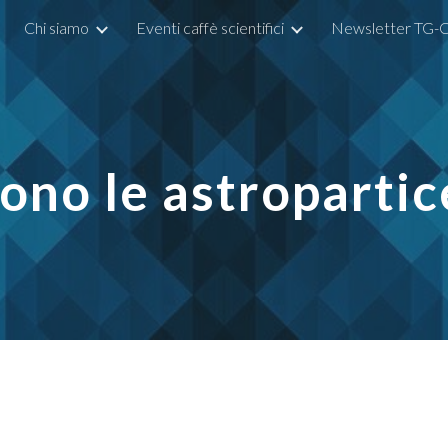
Chi siamo
Eventi caffè scientifici
Newsletter TG-C
ip to main content
Skip to navigat
ono le astropartic