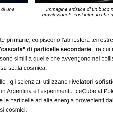
 di una
Immagine artistica di un buco
gravitazionale così intenso che 
ate
primarie
, colpiscono l'atmosfera terrestre
"
cascata" di particelle secondarie
, tra cui
no simili a quelle che avvengono nei collisori 
 su scala cosmica.
e , gli scienziati utilizzano
rivelatori sofist
r in Argentina e l'esperimento IceCube al Po
e le particelle ad alta energia provenienti d
si cosmici.