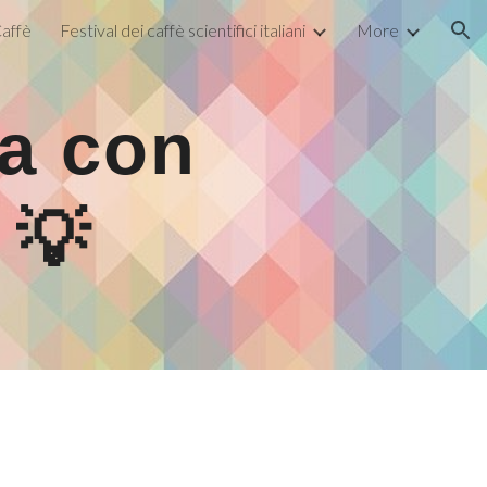
affè
Festival dei caffè scientifici italiani
More
ion
a con
💡