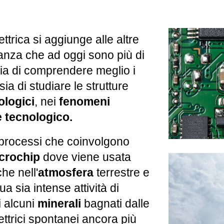
ttrica si aggiunge alle altre
stanza che ad oggi sono più di
ia di comprendere meglio i
 sia di studiare le strutture
ologici
, nei
fenomeni
e tecnologico.
i processi che coinvolgono
crochip
dove viene usata
he nell
'
atmosfera
terrestre e
a sia intense attività di
i alcuni
minerali
bagnati dalle
ttrici spontanei ancora più