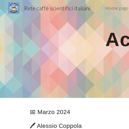
Rete caffè scientifici italiani
Home page
Sk
Ac
📅 Marzo 2024
🖊️
Alessio Coppola