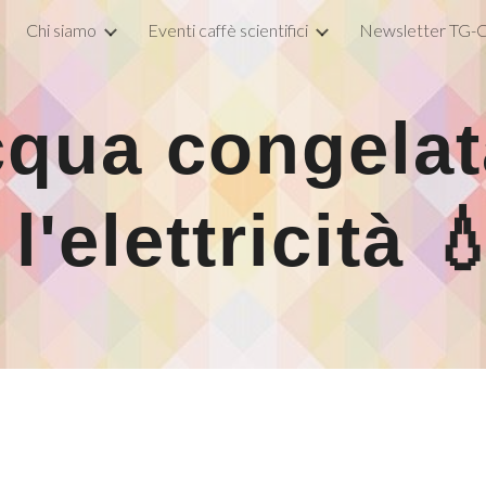
Chi siamo
Eventi caffè scientifici
Newsletter TG-C
ip to main content
Skip to navigat
qua congelat
l'elettricità 